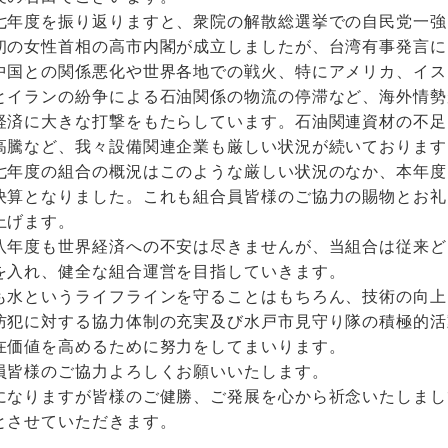
七年度を振り返りますと、衆院の解散総選挙での自民党一強
初の女性首相の高市内閣が成立しましたが、台湾有事発言に
中国との関係悪化や世界各地での戦火、特にアメリカ、イス
とイランの紛争による石油関係の物流の停滞など、海外情勢
経済に大きな打撃をもたらしています。石油関連資材の不足
高騰など、我々設備関連企業も厳しい状況が続いております
七年度の組合の概況はこのような厳しい状況のなか、本年度
決算となりました。これも組合員皆様のご協力の賜物とお礼
上げます。
八年度も世界経済への不安は尽きませんが、当組合は従来ど
を入れ、健全な組合運営を目指していきます。
も水というライフラインを守ることはもちろん、技術の向上
防犯に対する協力体制の充実及び水戸市見守り隊の積極的活
在価値を高めるために努力をしてまいります。
員皆様のご協力よろしくお願いいたします。
になりますが皆様のご健勝、ご発展を心から祈念いたしまし
とさせていただきます。