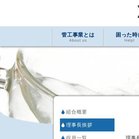
管工事業とは
困った時
About us
Help!
組合概要
理事長挨拶
理事
役員一覧