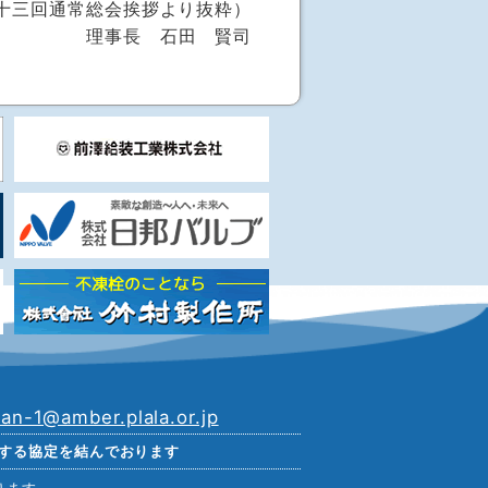
十三回通常総会挨拶より抜粋）
理事長 石田 賢司
kan-1@amber.plala.or.jp
する協定を結んでおります
ります。