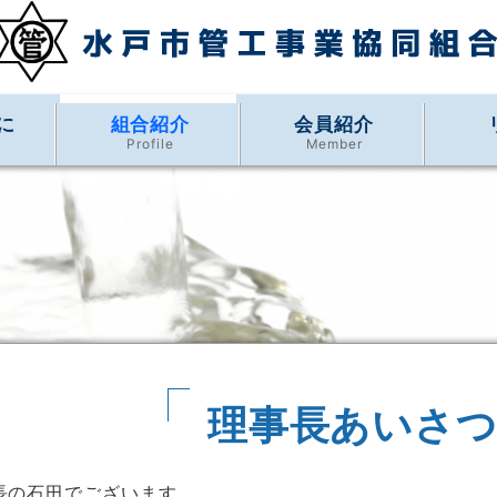
に
組合紹介
会員紹介
Profile
Member
理事長あいさ
長の石田でございます。