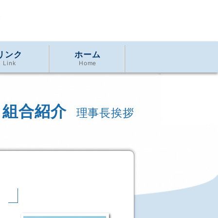
リンク
ホーム
Link
Home
組合紹介
理事長挨拶
つ