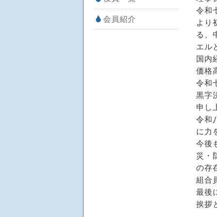
令和
会員紹介
より
る、
エル
国内
価格
令和
黒字
申し
令和
に力
今後
災・
の存
組合
最後
挨拶