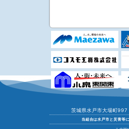
茨城県水戸市大場町99
当組合は水戸市と災害等
このW