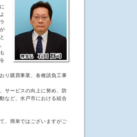
に
よ
ラ
が
と
。
も
を
おり購買事業、各種請負工事
、サービスの向上に努め、防
動など、水戸市における組合
て、簡単ではございますがご