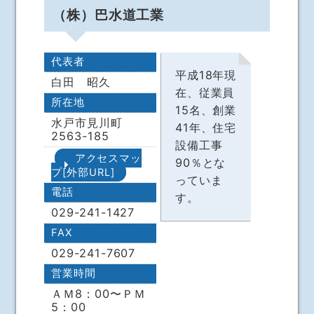
（株）巴水道工業
代表者
平成18年現
白田 昭久
在、従業員
所在地
15名、創業
水戸市見川町
41年、住宅
2563-185
設備工事
アクセスマッ
90％とな
プ[外部URL]
っていま
電話
す。
029-241-1427
FAX
029-241-7607
営業時間
ＡＭ8：00〜ＰＭ
5：00