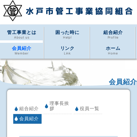
管工事業とは
困った時に
組合紹介
About us
Help!
Profile
会員紹介
リンク
ホーム
Member
Link
Home
会員紹介
理事長挨
組合紹介
拶
役員一覧
会員紹介