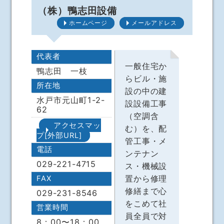
（株）鴨志田設備
ホームページ
メールアドレス
代表者
一般住宅か
鴨志田 一枝
らビル・施
所在地
設の中の建
水戸市元山町1-2-
設設備工事
62
（空調含
アクセスマッ
む）を、配
プ[外部URL]
管工事・メ
電話
ンテナン
029-221-4715
ス・機械設
置から修理
FAX
修繕まで心
029-231-8546
をこめて社
営業時間
員全員で対
8：00〜18：00