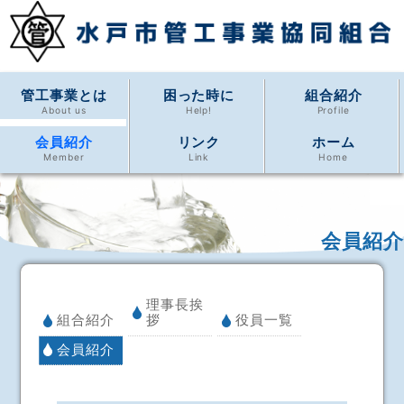
管工事業とは
困った時に
組合紹介
About us
Help!
Profile
会員紹介
リンク
ホーム
Member
Link
Home
会員紹介
理事長挨
組合紹介
拶
役員一覧
会員紹介